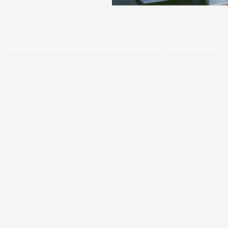
CopyRight © 2001-2012 ShangHai Better Print Ltd, Co. ICP:No.06006106